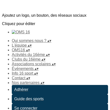
Ajoutez un logo, un bouton, des réseaux sociaux
Cliquez pour éditer
Qui sommes nous ?
▴
▾
L'équipe
▴
▾
OMS16
▴
▾
Activités du 16ème
▴
▾
Clubs du 16ème
▴
▾
Associations scolaires
▴
▾
Événements
▴
▾
Info 16 sport
▴
▾
Contact
▴
▾
Nos partenaires
▴
▾
Adhérer
Guide des sports
Se connecter