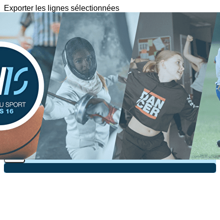
Exporter les lignes sélectionnées
Exporter toutes les colonnes
Exporter uniquement les colonnes affichées
Menu
?>
Images de la page d'accueil
Cliquez pour éditer
Texte, bouton et/ou inscription à la newsletter
Cliquez pour éditer
Je m'abonne à la newsletter
OK