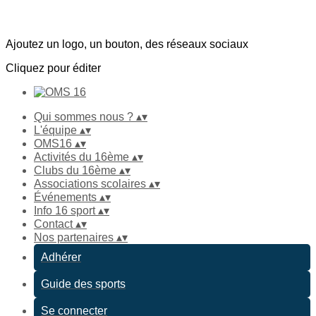
Ajoutez un logo, un bouton, des réseaux sociaux
Cliquez pour éditer
Qui sommes nous ?
▴
▾
L'équipe
▴
▾
OMS16
▴
▾
Activités du 16ème
▴
▾
Clubs du 16ème
▴
▾
Associations scolaires
▴
▾
Événements
▴
▾
Info 16 sport
▴
▾
Contact
▴
▾
Nos partenaires
▴
▾
Adhérer
Guide des sports
Se connecter