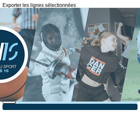
Exporter les lignes sélectionnées
Exporter toutes les colonnes
Exporter uniquement les colonnes affichées
Menu
?>
Images de la page d'accueil
Cliquez pour éditer
Texte, bouton et/ou inscription à la newsletter
Cliquez pour éditer
Je m'abonne à la newsletter
OK