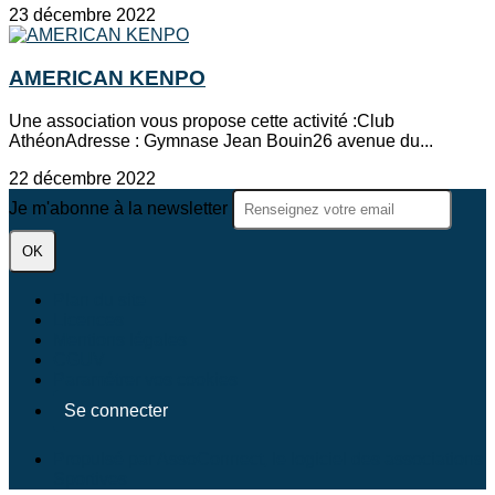
23 décembre 2022
AMERICAN KENPO
Une association vous propose cette activité :Club
AthéonAdresse : Gymnase Jean Bouin26 avenue du...
22 décembre 2022
Je m'abonne à la newsletter
OK
Plan du site
Licences
Mentions légales
CGUV
Paramétrer vos cookies
Se connecter
Propulsé par AssoConnect, le logiciel des associations
Sportives