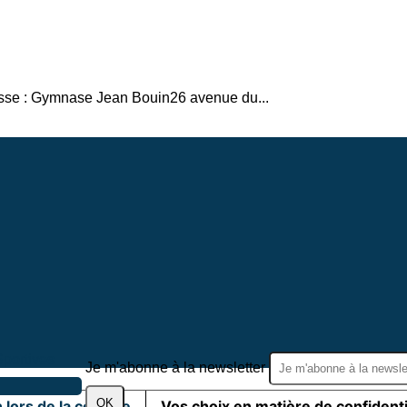
esse : Gymnase Jean Bouin26 avenue du...
Sportives
Je m'abonne à la newsletter
OK
 lors de la collecte
Vos choix en matière de confidenti