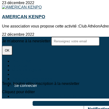
23 décembre 2022
AMERICAN KENPO
Une association vous propose cette activité :Club AthéonAdr
22 décembre 2022
Je m'abonne à la newsletter
OK
Plan du site
Licences
Mentions légales
CGUV
Paramétrer vos cookies
Texte, bouton et/ou inscription à la newsletter
Se connecter
Cliquez pour éditer
Propulsé par AssoConnect, le logiciel des associations 
Notification