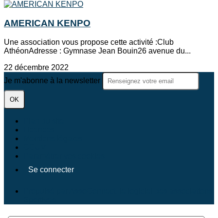
AMERICAN KENPO
Une association vous propose cette activité :Club
AthéonAdresse : Gymnase Jean Bouin26 avenue du...
22 décembre 2022
Je m'abonne à la newsletter
OK
Plan du site
Licences
Mentions légales
CGUV
Paramétrer vos cookies
Se connecter
Propulsé par AssoConnect, le logiciel des associations
Sportives