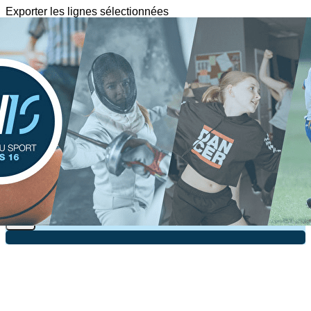
Exporter les lignes sélectionnées
Exporter toutes les colonnes
Exporter uniquement les colonnes affichées
Menu
?>
Images de la page d'accueil
Cliquez pour éditer
Texte, bouton et/ou inscription à la newsletter
Cliquez pour éditer
Je m'abonne à la newsletter
OK