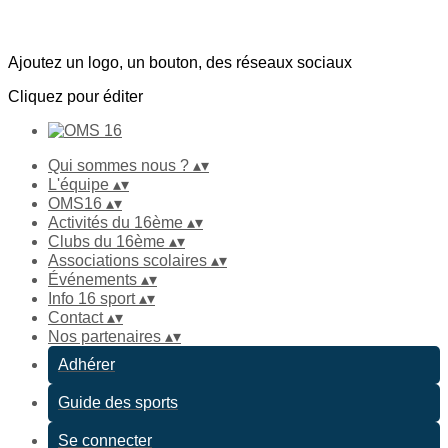
Ajoutez un logo, un bouton, des réseaux sociaux
Cliquez pour éditer
Qui sommes nous ?
▴
▾
L'équipe
▴
▾
OMS16
▴
▾
Activités du 16ème
▴
▾
Clubs du 16ème
▴
▾
Associations scolaires
▴
▾
Événements
▴
▾
Info 16 sport
▴
▾
Contact
▴
▾
Nos partenaires
▴
▾
Adhérer
Guide des sports
Se connecter