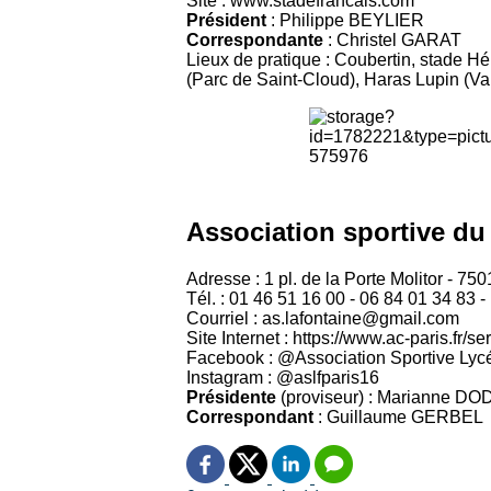
Site : www.stadefrancais.com
Président
: Philippe BEYLIER
Correspondante
: Christel GARAT
Lieux de pratique : Coubertin, stade Hé
(Parc de Saint-Cloud), Haras Lupin (V
Association sportive du
Adresse : 1 pl. de la Porte Molitor - 75
Tél. : 01 46 51 16 00 - 06 84 01 34 83 -
Courriel : as.lafontaine@gmail.com
Site Internet : https://www.ac-paris.fr/s
Facebook : @Association Sportive Lycé
Instagram : @aslfparis16
Présidente
(proviseur) : Marianne D
Correspondant
: Guillaume GERBEL