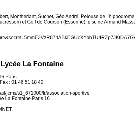
bert, Montherlant, Suchet, Géo André, Pelouse de l’hippodrome d
aucresson) et Golf de Courson (Essonne), piscine Armand Mass
 Lycée La Fontaine
016 Paris
 Fax : 01 46 51 18 40
erail/jcms/s1_671000/fr/association-sportive
e La Fontaine Paris 16
ODINET