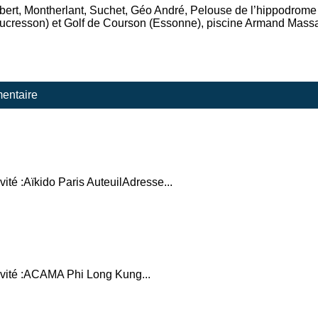
bert, Montherlant, Suchet, Géo André, Pelouse de l’hippodrome d
aucresson) et Golf de Courson (Essonne), piscine Armand Mass
entaire
ité :Aïkido Paris AuteuilAdresse...
tivité :ACAMA Phi Long Kung...