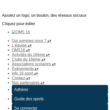
Ajoutez un logo, un bouton, des réseaux sociaux
Cliquez pour éditer
Qui sommes nous ?
▴
▾
L'équipe
▴
▾
OMS16
▴
▾
Activités du 16ème
▴
▾
Clubs du 16ème
▴
▾
Associations scolaires
▴
▾
Événements
▴
▾
Info 16 sport
▴
▾
Contact
▴
▾
Nos partenaires
▴
▾
Adhérer
Guide des sports
Se connecter