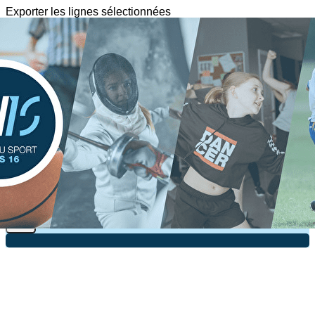
Exporter les lignes sélectionnées
Exporter toutes les colonnes
Exporter uniquement les colonnes affichées
Menu
?>
Images de la page d'accueil
Cliquez pour éditer
Texte, bouton et/ou inscription à la newsletter
Cliquez pour éditer
Je m'abonne à la newsletter
OK