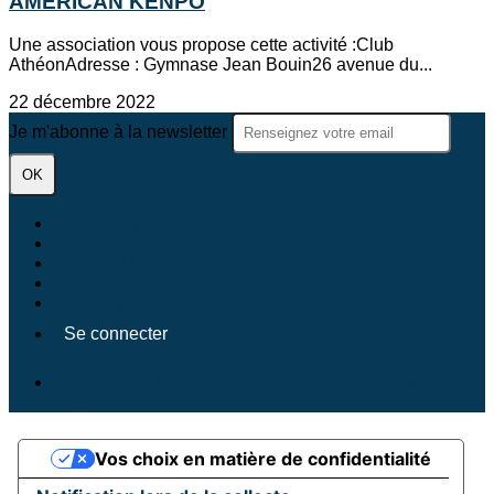
AMERICAN KENPO
Une association vous propose cette activité :Club
AthéonAdresse : Gymnase Jean Bouin26 avenue du...
22 décembre 2022
Je m'abonne à la newsletter
OK
Plan du site
Licences
Mentions légales
CGUV
Paramétrer vos cookies
Se connecter
Propulsé par AssoConnect, le logiciel des associations
Sportives
Vos choix en matière de confidentialité